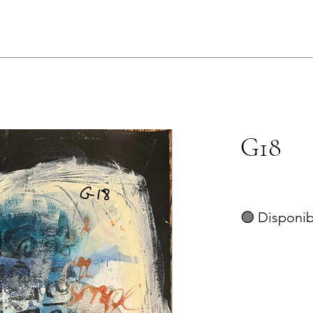
s
G18
🟢 Disponib