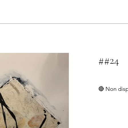
s
##24
🔴 Non dis