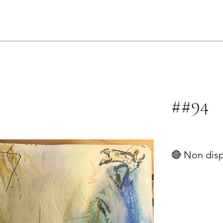
s
##94
🔴 Non dis