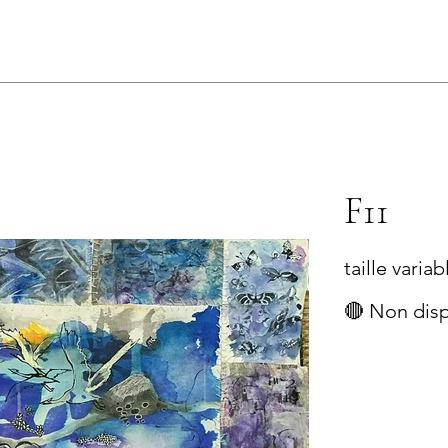
s
F11
taille varia
🔴 Non dis